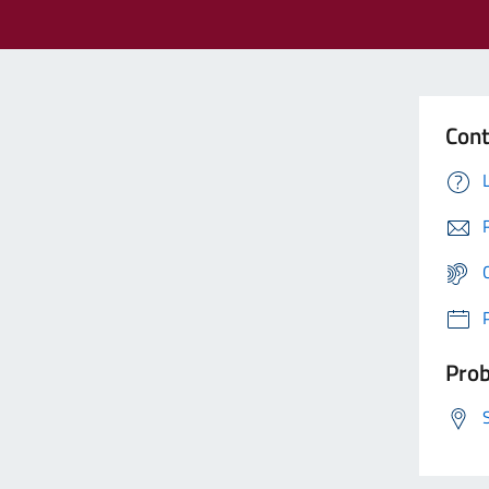
Cont
Prob