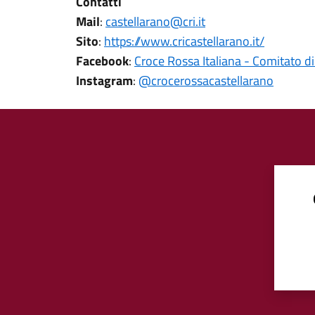
Contatti
Mail
:
castellarano@cri.it
Sito
:
https://www.cricastellarano.it/
Facebook
:
Croce Rossa Italiana - Comitato di
Instagram
:
@crocerossacastellarano