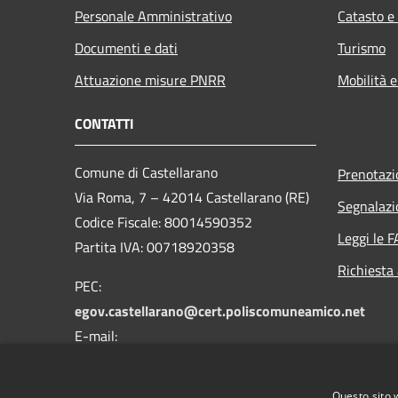
Personale Amministrativo
Catasto e
Documenti e dati
Turismo
Attuazione misure PNRR
Mobilità e
CONTATTI
Comune di Castellarano
Prenotaz
Via Roma, 7 – 42014 Castellarano (RE)
Segnalazi
Codice Fiscale: 80014590352
Leggi le 
Partita IVA: 00718920358
Richiesta
PEC:
egov.castellarano@cert.poliscomuneamico.net
E-mail:
info@comune.castellarano.re.it
Telefono: 0536 850114
Questo sito 