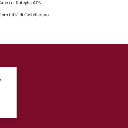
Amici di Roteglia APS
Coro Città di Castellarano
?