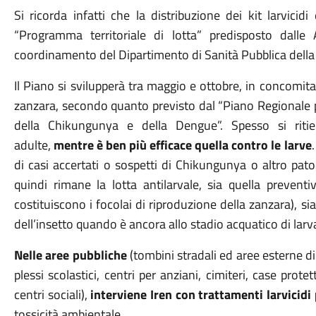
Si ricorda infatti che la distribuzione dei kit larvici
“Programma territoriale di lotta” predisposto dalle
coordinamento del Dipartimento di Sanità Pubblica della
Il Piano si svilupperà tra maggio e ottobre, in concomita
zanzara, secondo quanto previsto dal “Piano Regionale pe
della Chikungunya e della Dengue”. Spesso si ritie
adulte,
mentre è ben più efficace quella contro le larve
di casi accertati o sospetti di Chikungunya o altro pa
quindi rimane la lotta antilarvale, sia quella prevent
costituiscono i focolai di riproduzione della zanzara), sia
dell’insetto quando è ancora allo stadio acquatico di larva
Nelle aree pubbliche
(tombini stradali ed aree esterne di 
plessi scolastici, centri per anziani, cimiteri, case protet
centri sociali),
interviene Iren con trattamenti larvicidi 
tossicità ambientale.