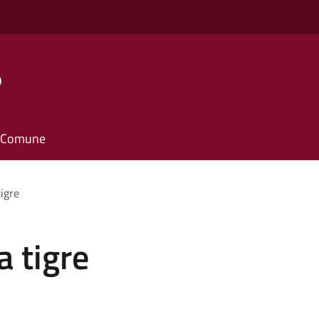
o
il Comune
tigre
a tigre