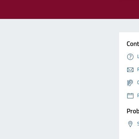
Cont
Prob