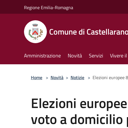
Salta al contenuto principale
Regione Emilia-Romagna
Comune di Castellaran
Amministrazione
Novità
Servizi
Vivere 
Home
>
Novità
>
Notizie
>
Elezioni europee 8 
Elezioni europee
voto a domicilio p