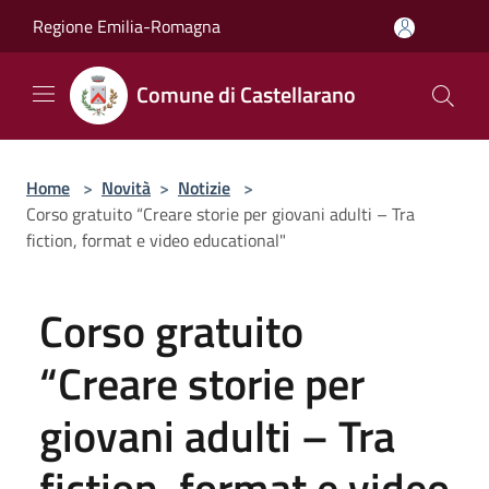
Salta al contenuto principale
Regione Emilia-Romagna
Comune di Castellarano
Home
>
Novità
>
Notizie
>
Corso gratuito “Creare storie per giovani adulti – Tra
fiction, format e video educational"
Corso gratuito
“Creare storie per
giovani adulti – Tra
fiction, format e video