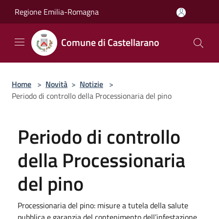
Salta al contenuto principale
Regione Emilia-Romagna
Comune di Castellarano
Home
>
Novità
>
Notizie
>
Periodo di controllo della Processionaria del pino
Periodo di controllo
della Processionaria
del pino
Processionaria del pino: misure a tutela della salute
pubblica e garanzia del contenimento dell’infestazione