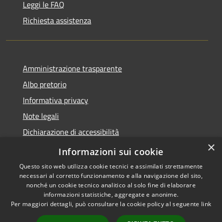
Leggi le FAQ
Richiesta assistenza
Amministrazione trasparente
Albo pretorio
Informativa privacy
Note legali
Dichiarazione di accessibilità
×
Piano di miglioramento del sito
Informazioni sui cookie
Questo sito web utilizza cookie tecnici e assimilati strettamente
necessari al corretto funzionamento e alla navigazione del sito,
nonché un cookie tecnico analitico al solo fine di elaborare
informazioni statistiche, aggregate e anonime.
RSS
Copyright © 2026 • Comune di
Per maggiori dettagli, può consultare la cookie policy al seguente
link
Accessibilità
Castellarano • Powered by
Privacy
Municipium
Accesso
•