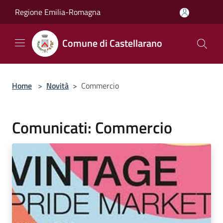
Salta al contenuto principale
Regione Emilia-Romagna
Comune di Castellarano
Home
>
Novità
>
Commercio
Comunicati: Commercio