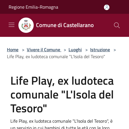
Salta al contenuto principale
Regione Emilia-Romagna
Comune di Castellarano
Home
>
Vivere il Comune
>
Luoghi
>
Istruzione
>
Life Play, ex ludoteca comunale "L'Isola del Tesoro"
Life Play, ex ludoteca
comunale "L'Isola del
Tesoro"
Life Play, ex ludoteca comunale "L'Isola del Tesoro", è
un servizio in cui bambini di tutte le età con le loro