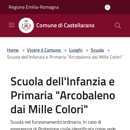
Salta al contenuto principale
Regione Emilia-Romagna
Comune di Castellarano
Home
>
Vivere il Comune
>
Luoghi
>
Scuola
>
Scuola dell'Infanzia e Primaria "Arcobaleno dai Mille Colori"
Scuola dell'Infanzia e
Primaria "Arcobaleno
dai Mille Colori"
Scuola nel funzionamento ordinario, In caso di
emergenza di Protezione civile identificata come sede