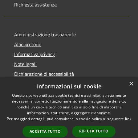
Richiesta assistenza
Amministrazione trasparente
Albo pretorio
Informativa privacy
Note legali
Dichiarazione di accessibilità
×
Piano di miglioramento del sito
Informazioni sui cookie
Questo sito web utilizza cookie tecnici e assimilati strettamente
necessari al corretto funzionamento e alla navigazione del sito,
nonché un cookie tecnico analitico al solo fine di elaborare
informazioni statistiche, aggregate e anonime.
RSS
Copyright © 2026 • Comune di
Per maggiori dettagli, può consultare la cookie policy al seguente
link
Accessibilità
Castellarano • Powered by
Privacy
Municipium
Accesso
•
RIFIUTA TUTTO
ACCETTA TUTTO
Cookie
redazione