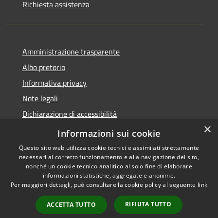
Richiesta assistenza
Amministrazione trasparente
Albo pretorio
Informativa privacy
Note legali
Dichiarazione di accessibilità
×
Piano di miglioramento del sito
Informazioni sui cookie
Questo sito web utilizza cookie tecnici e assimilati strettamente
necessari al corretto funzionamento e alla navigazione del sito,
nonché un cookie tecnico analitico al solo fine di elaborare
informazioni statistiche, aggregate e anonime.
RSS
Copyright © 2026 • Comune di
Per maggiori dettagli, può consultare la cookie policy al seguente
link
Accessibilità
Castellarano • Powered by
Privacy
Municipium
Accesso
•
RIFIUTA TUTTO
ACCETTA TUTTO
Cookie
redazione