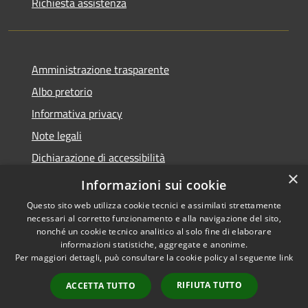
Richiesta assistenza
Amministrazione trasparente
Albo pretorio
Informativa privacy
Note legali
Dichiarazione di accessibilità
×
Piano di miglioramento del sito
Informazioni sui cookie
Questo sito web utilizza cookie tecnici e assimilati strettamente
necessari al corretto funzionamento e alla navigazione del sito,
nonché un cookie tecnico analitico al solo fine di elaborare
informazioni statistiche, aggregate e anonime.
RSS
Copyright © 2026 • Comune di
Per maggiori dettagli, può consultare la cookie policy al seguente
link
Accessibilità
Castellarano • Powered by
Privacy
Municipium
Accesso
•
RIFIUTA TUTTO
ACCETTA TUTTO
Cookie
redazione