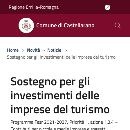
Salta al contenuto principale
Regione Emilia-Romagna
Comune di Castellarano
Home
>
Novità
>
Notizie
>
Sostegno per gli investimenti delle imprese del turismo
Sostegno per gli
investimenti delle
imprese del turismo
Programma Fesr 2021-2027, Priorità 1, azione 1.3.4 –
Contributi per piccole e medie imprese e soggetti