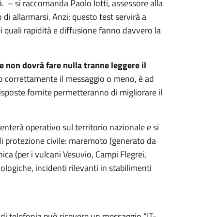
à. – si raccomanda Paolo Iotti, assessore alla
di allarmarsi. Anzi: questo test servirà a
 quali rapidità e diffusione fanno davvero la
e non dovrà fare nulla tranne leggere il
vuto correttamente il messaggio o meno, è ad
risposte fornite permetteranno di migliorare il
enterà operativo sul territorio nazionale e si
 di protezione civile: maremoto (generato da
ica (per i vulcani Vesuvio, Campi Flegrei,
logiche, incidenti rilevanti in stabilimenti
 di telefonia può ricevere un messaggio “IT-