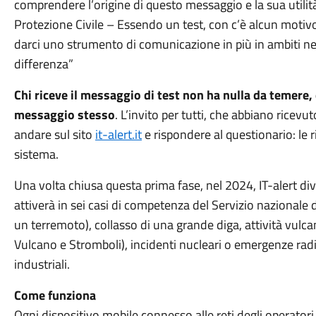
comprendere l’origine di questo messaggio e la sua utilit
Protezione Civile – Essendo un test, con c’è alcun motivo 
darci uno strumento di comunicazione in più in ambiti nei
differenza”
Chi riceve il messaggio di test non ha nulla da temere, 
messaggio stesso
. L’invito per tutti, che abbiano rice
andare sul sito
it-alert.it
e rispondere al questionario: le 
sistema.
Una volta chiusa questa prima fase, nel 2024, IT-alert div
attiverà in sei casi di competenza del Servizio nazionale
un terremoto), collasso di una grande diga, attività vulcan
Vulcano e Stromboli), incidenti nucleari o emergenze radio
industriali.
Come funziona
Ogni dispositivo mobile connesso alle reti degli operatori