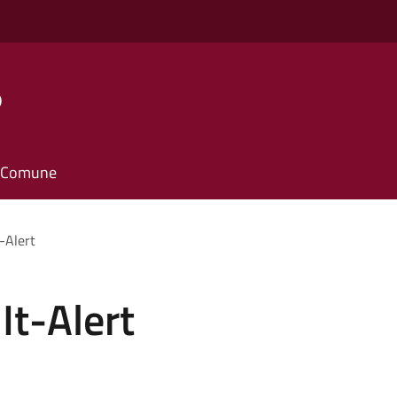
o
il Comune
t-Alert
It-Alert