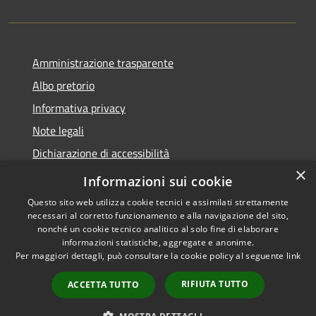
Amministrazione trasparente
Albo pretorio
Informativa privacy
Note legali
Dichiarazione di accessibilità
×
Piano di miglioramento del sito
Informazioni sui cookie
Questo sito web utilizza cookie tecnici e assimilati strettamente
necessari al corretto funzionamento e alla navigazione del sito,
nonché un cookie tecnico analitico al solo fine di elaborare
informazioni statistiche, aggregate e anonime.
RSS
Copyright © 2026 • Comune di
Per maggiori dettagli, può consultare la cookie policy al seguente
link
Accessibilità
Castellarano • Powered by
Privacy
Municipium
Accesso
•
RIFIUTA TUTTO
ACCETTA TUTTO
Cookie
redazione
Mappa del sito