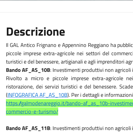
Descrizione
Il GAL Antico Frignano e Appennino Reggiano ha pubblicat
piccole imprese extra-agricole nei settori del commercio
turistici e del benessere, artigianali e agli imprenditori agri
Bando AF_AS_10B
: Investimenti produttivi non agricoli
Rivolto a micro e piccole imprese extra-agricole nei
ristorazione, dei servizi turistici e del benessere. S
(
INFOGRAFICA AF_AS_10B
). Per i dettagli e informazioni 
https://galmodenareggio.it/bando-af_as_10b-investiment
commercio-e-turismo/
Bando AF_AS_11B
: Investimenti produttivi non agricoli in