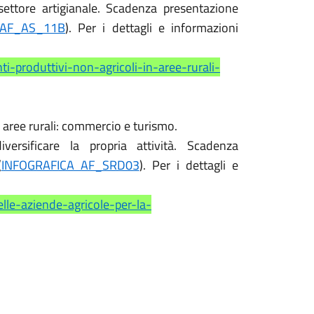
settore artigianale. Scadenza presentazione
 AF_AS_11B
). Per i dettagli e informazioni
i-produttivi-non-agricoli-in-aree-rurali-
n aree rurali: commercio e turismo.
versificare la propria attività. Scadenza
(
INFOGRAFICA AF_SRD03
). Per i dettagli e
lle-aziende-agricole-per-la-