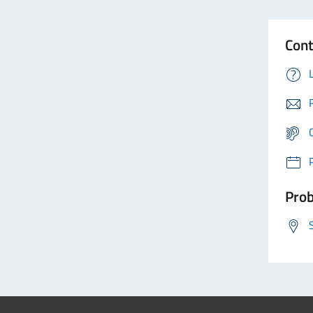
Cont
Prob