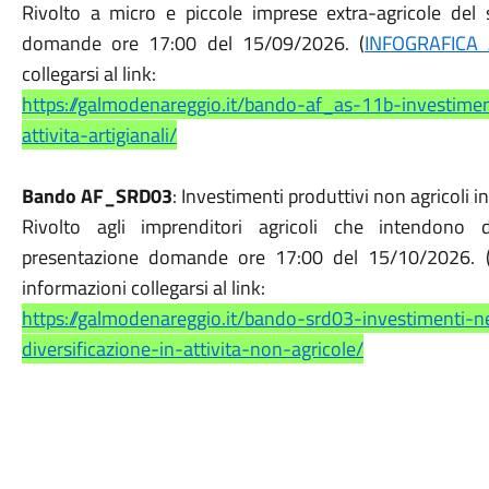
Rivolto a micro e piccole imprese extra-agricole del 
domande ore 17:00 del 15/09/2026. (
INFOGRAFICA
collegarsi al link:
https://galmodenareggio.it/bando-af_as-11b-investiment
attivita-artigianali/
Bando AF_SRD03
: Investimenti produttivi non agricoli i
Rivolto agli imprenditori agricoli che intendono di
presentazione domande ore 17:00 del 15/10/2026. 
informazioni collegarsi al link:
https://galmodenareggio.it/bando-srd03-investimenti-ne
diversificazione-in-attivita-non-agricole/