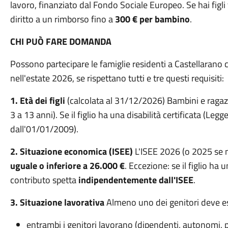
lavoro, finanziato dal Fondo Sociale Europeo. Se hai figli t
diritto a un rimborso fino a
300 € per bambino
.
CHI PUÒ FARE DOMANDA
Possono partecipare le famiglie residenti a Castellarano 
nell'estate 2026, se rispettano tutti e tre questi requisiti:
1. Età dei figli
(calcolata al 31/12/2026) Bambini e ragazz
3 a 13 anni). Se il figlio ha una disabilità certificata (Leg
dall'01/01/2009).
2. Situazione economica (ISEE)
L'ISEE 2026 (o 2025 se 
uguale o inferiore a 26.000 €
. Eccezione: se il figlio ha u
contributo spetta
indipendentemente dall'ISEE
.
3. Situazione lavorativa
Almeno uno dei genitori deve es
entrambi i genitori lavorano (dipendenti, autonomi, p