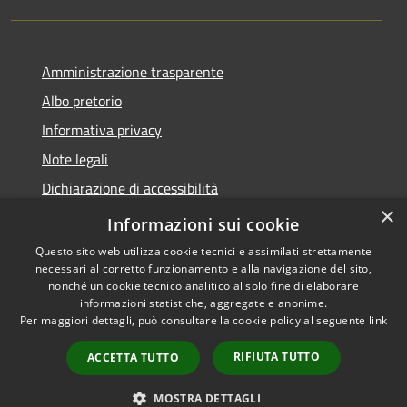
Amministrazione trasparente
Albo pretorio
Informativa privacy
Note legali
Dichiarazione di accessibilità
×
Piano di miglioramento del sito
Informazioni sui cookie
Questo sito web utilizza cookie tecnici e assimilati strettamente
necessari al corretto funzionamento e alla navigazione del sito,
nonché un cookie tecnico analitico al solo fine di elaborare
informazioni statistiche, aggregate e anonime.
RSS
Copyright © 2026 • Comune di
Per maggiori dettagli, può consultare la cookie policy al seguente
link
Accessibilità
Castellarano • Powered by
Privacy
Municipium
Accesso
•
RIFIUTA TUTTO
ACCETTA TUTTO
Cookie
redazione
Mappa del sito
MOSTRA DETTAGLI