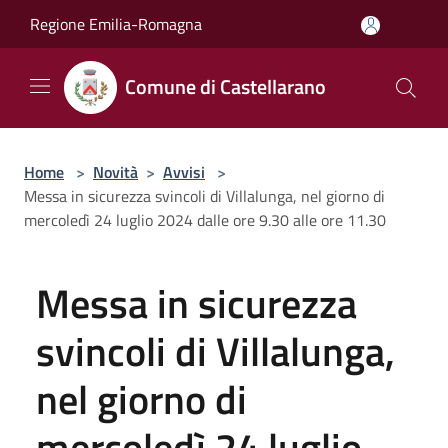
Salta al contenuto principale
Regione Emilia-Romagna
Comune di Castellarano
Home
>
Novità
>
Avvisi
>
Messa in sicurezza svincoli di Villalunga, nel giorno di
mercoledì 24 luglio 2024 dalle ore 9.30 alle ore 11.30
Messa in sicurezza
svincoli di Villalunga,
nel giorno di
mercoledì 24 luglio