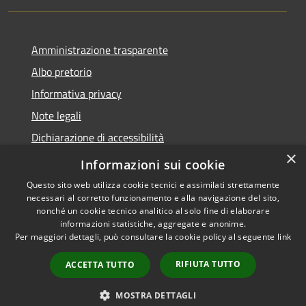
Amministrazione trasparente
Albo pretorio
Informativa privacy
Note legali
Dichiarazione di accessibilità
×
Piano di miglioramento del sito
Informazioni sui cookie
Questo sito web utilizza cookie tecnici e assimilati strettamente
necessari al corretto funzionamento e alla navigazione del sito,
nonché un cookie tecnico analitico al solo fine di elaborare
informazioni statistiche, aggregate e anonime.
RSS
Copyright © 2026 • Comune di
Per maggiori dettagli, può consultare la cookie policy al seguente
link
Accessibilità
Castellarano • Powered by
Privacy
Municipium
Accesso
•
RIFIUTA TUTTO
ACCETTA TUTTO
Cookie
redazione
Mappa del sito
MOSTRA DETTAGLI