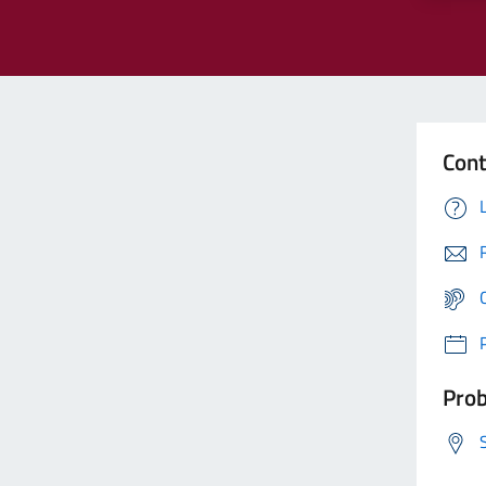
Cont
Prob