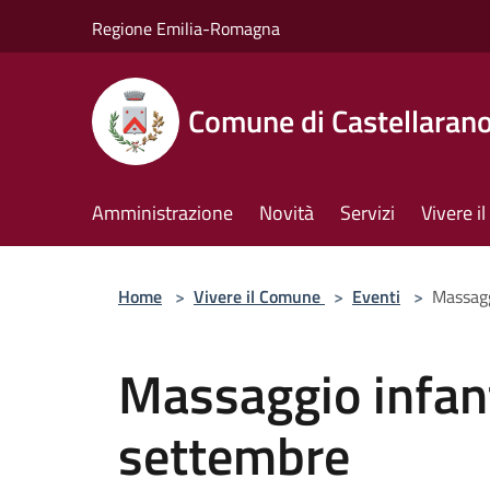
Salta al contenuto principale
Regione Emilia-Romagna
Comune di Castellaran
Amministrazione
Novità
Servizi
Vivere 
Home
>
Vivere il Comune
>
Eventi
>
Massagg
Massaggio infanti
settembre