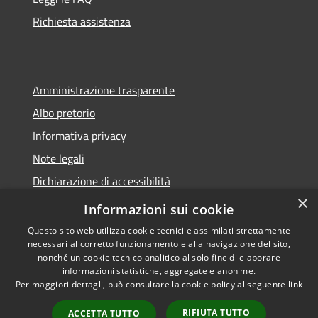
Richiesta assistenza
Amministrazione trasparente
Albo pretorio
Informativa privacy
Note legali
Dichiarazione di accessibilità
×
Piano di miglioramento del sito
Informazioni sui cookie
Questo sito web utilizza cookie tecnici e assimilati strettamente
necessari al corretto funzionamento e alla navigazione del sito,
nonché un cookie tecnico analitico al solo fine di elaborare
informazioni statistiche, aggregate e anonime.
RSS
Copyright © 2026 • Comune di
Per maggiori dettagli, può consultare la cookie policy al seguente
link
Accessibilità
Castellarano • Powered by
Privacy
Municipium
Accesso
•
RIFIUTA TUTTO
ACCETTA TUTTO