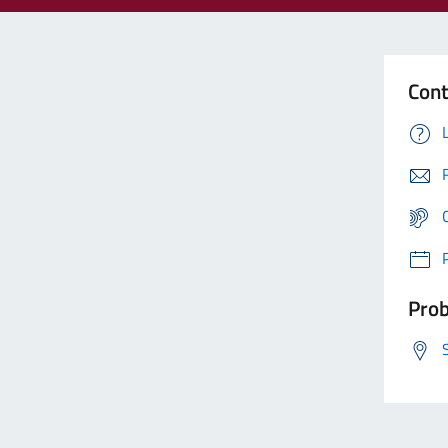
Cont
Prob