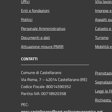
Uffici
Vita lavor
Enti e fondazioni
Imprese 
Politici
Appalti pu
Personale Amministrativo
Catasto e
Documenti e dati
Turismo
Attuazione misure PNRR
Mobilità e
CONTATTI
Comune di Castellarano
Prenotaz
Via Roma, 7 – 42014 Castellarano (RE)
Segnalazi
Codice Fiscale: 80014590352
Leggi le 
Partita IVA: 00718920358
Richiesta
PEC:
egov.castellarano@cert.poliscomuneamico.net